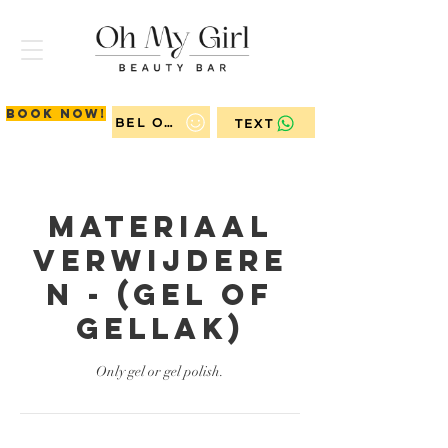
Book now!
BEL ONS
TEXT
Materiaal
verwijdere
n - (gel of
gellak)
Only gel or gel polish.