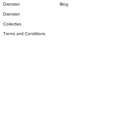
Diensten
Blog
Diensten
Collecties
Terms and Conditions
Contact
Privacy
BLIJF IN
CONTACT
Parkweg 74, Voorburg, 2271AM
+31 6 14 44 31 88
info@omgbeauty.nl