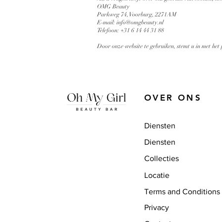
OMG Beauty
Parkweg 74, Voorburg, 2271AM
E-mail: info@omgbeauty.nl
Telefoon: +31 6 14 44 31 88
Door onze website te gebruiken, stemt u in met het 
OVER ONS
Diensten
Diensten
Collecties
Locatie
Terms and Conditions
Privacy