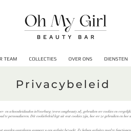
R TEAM
COLLECTIES
OVER ONS
DIENSTEN
Privacybeleid
- en schoonheidssalon in Voorburg (
www.omgbeauty.nl
), gebruiken we cookies en vergeli
oud te personaliseren. Dit cookiebeleid legt uit wat cookies zijn, hoe we ze gebruiken en ho
aat worden opgeslagen wanneer u een website bezoekt. Ze helpen websites goed te functioner