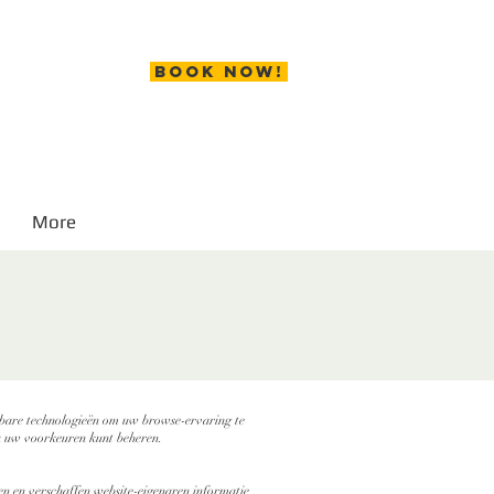
Book now!
More
jkbare technologieën om uw browse-ervaring te
e u uw voorkeuren kunt beheren.
en en verschaffen website-eigenaren informatie