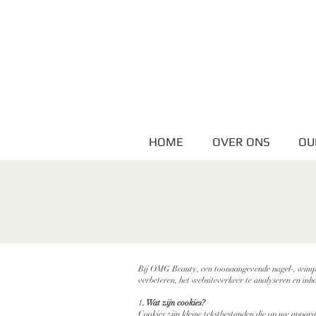
HOME
OVER ONS
OU
Bij OMG Beauty, een toonaangevende nagel-, wimper
verbeteren, het websiteverkeer te analyseren en inh
1
. Wat zijn cookies?
Cookies zijn kleine tekstbestanden die op uw appar