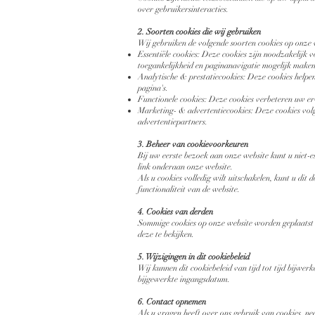
over gebruikersinteracties.
2. Soorten cookies die wij gebruiken
Wij gebruiken de volgende soorten cookies op onze 
Essentiële cookies: Deze cookies zijn noodzakelijk 
toegankelijkheid en paginanavigatie mogelijk maken
Analytische & prestatiecookies: Deze cookies helpe
pagina's.
Functionele cookies: Deze cookies verbeteren uw er
Marketing- & advertentiecookies: Deze cookies volg
advertentiepartners.
3. Beheer van cookievoorkeuren
Bij uw eerste bezoek aan onze website kunt u niet-
link onderaan onze website.
Als u cookies volledig wilt uitschakelen, kunt u di
functionaliteit van de website.
4. Cookies van derden
Sommige cookies op onze website worden geplaatst d
deze te bekijken.
5. Wijzigingen in dit cookiebeleid
Wij kunnen dit cookiebeleid van tijd tot tijd bijwe
bijgewerkte ingangsdatum.
6. Contact opnemen
Als u vragen heeft over ons gebruik van cookies, n