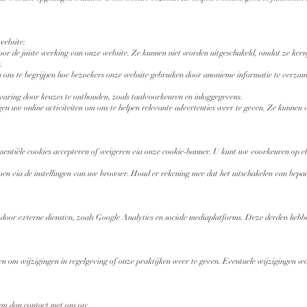
website:
voor de juiste werking van onze website. Ze kunnen niet worden uitgeschakeld, omdat ze kernfu
.
n ons te begrijpen hoe bezoekers onze website gebruiken door anonieme informatie te verzame
varing door keuzes te onthouden, zoals taalvoorkeuren en inloggegevens.
en uw online activiteiten om ons te helpen relevante advertenties weer te geven. Ze kunnen
essentiële cookies accepteren of weigeren via onze cookie-banner. U kunt uw voorkeuren op e
t doen via de instellingen van uw browser. Houd er rekening mee dat het uitschakelen van bep
oor externe diensten, zoals Google Analytics en sociale mediaplatforms. Deze derden hebbe
rken om wijzigingen in regelgeving of onze praktijken weer te geven. Eventuele wijzigingen 
eem dan contact met ons op: