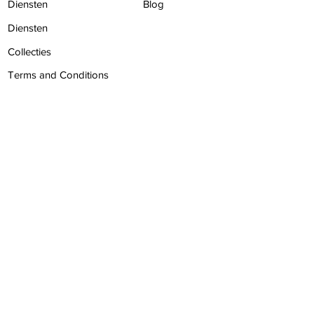
Diensten
Blog
Diensten
Collecties
Terms and Conditions
Contact
Privacy
BLIJF IN
CONTACT
Parkweg 74, Voorburg, 2271AM
+31 6 14 44 31 88
info@omgbeauty.nl